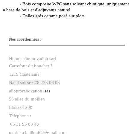
- Bois composite WPC sans solvant chimique, uniquement
a base de bois et d'adjuvants naturel
- Dalles grés cerame posé sur plots
Nos coordonnées :
Hometechrenovation sarl
Carrefour du bouchet 3
1219 Chatelaine
Natel suisse 078 236 06 06
alloprorenovation
​sas
56 allee du mollien
Eloise
01200
Téléphone :
06 31 95 80 48
patrick.chaillou64@gmail.com