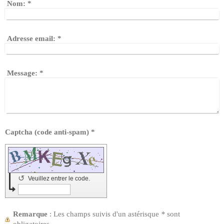
Nom:
*
Adresse email:
*
Message:
*
Captcha (code anti-spam) *
↺
Veuillez entrer le code.
Remarque
: Les champs suivis d'un astérisque
*
sont
obligatoires.